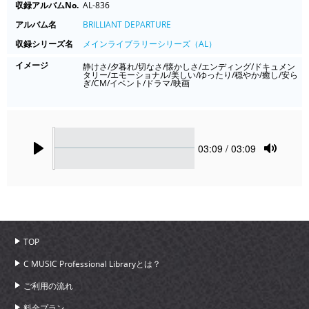
収録アルバムNo.
AL-836
アルバム名
BRILLIANT DEPARTURE
収録シリーズ名
メインライブラリーシリーズ（AL）
イメージ
静けさ/夕暮れ/切なさ/懐かしさ/エンディング/ドキュメン
タリー/エモーショナル/美しい/ゆったり/穏やか/癒し/安ら
ぎ/CM/イベント/ドラマ/映画
Seek
Current
03:09
/ 03:09
time
Play
Toggle
Mute
TOP
C MUSIC Professional Libraryとは？
ご利用の流れ
料金プラン