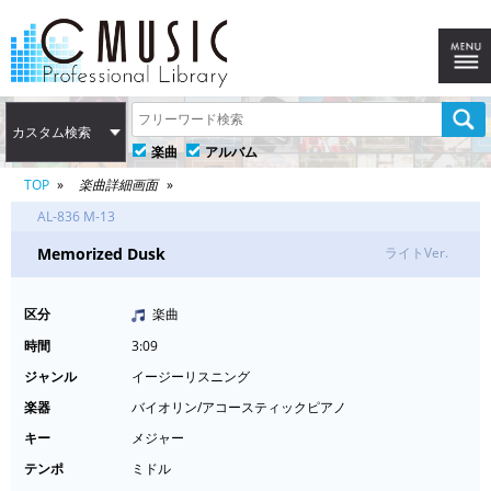
カスタム検索
楽曲
アルバム
TOP
楽曲詳細画面
AL-836 M-13
Memorized Dusk
ライトVer.
区分
楽曲
時間
3:09
ジャンル
イージーリスニング
楽器
バイオリン/アコースティックピアノ
キー
メジャー
テンポ
ミドル