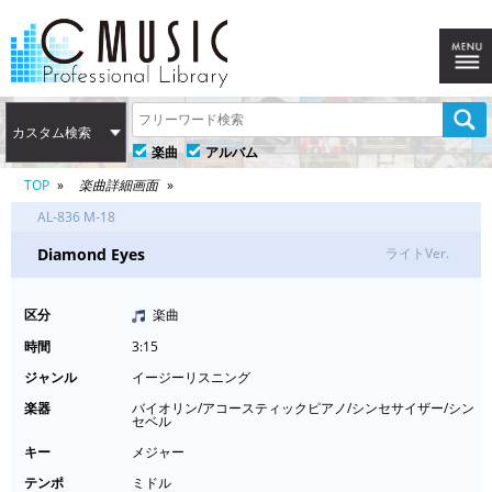
カスタム検索
楽曲
アルバム
TOP
楽曲詳細画面
AL-836 M-18
Diamond Eyes
ライトVer.
区分
楽曲
時間
3:15
ジャンル
イージーリスニング
楽器
バイオリン/アコースティックピアノ/シンセサイザー/シン
セベル
キー
メジャー
テンポ
ミドル