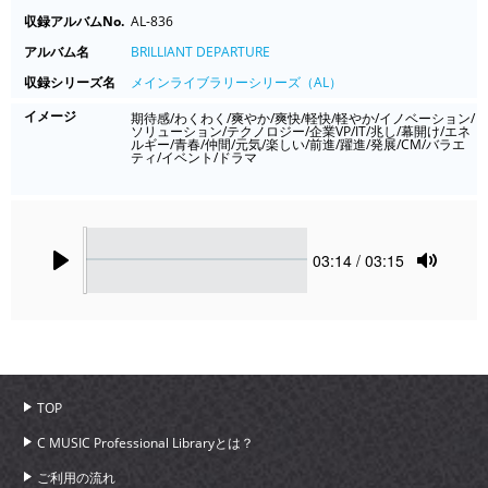
収録アルバムNo.
AL-836
アルバム名
BRILLIANT DEPARTURE
収録シリーズ名
メインライブラリーシリーズ（AL）
イメージ
期待感/わくわく/爽やか/爽快/軽快/軽やか/イノベーション/
ソリューション/テクノロジー/企業VP/IT/兆し/幕開け/エネ
ルギー/青春/仲間/元気/楽しい/前進/躍進/発展/CM/バラエ
ティ/イベント/ドラマ
Seek
Current
03:14
/ 03:15
time
Play
Toggle
Mute
TOP
C MUSIC Professional Libraryとは？
ご利用の流れ