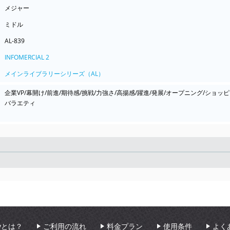
メジャー
ミドル
AL-839
INFOMERCIAL 2
メインライブラリーシリーズ（AL）
企業VP/幕開け/前進/期待感/挑戦/力強さ/高揚感/躍進/発展/オープニング/ショッ
バラエティ
Seek
aryとは？
ご利用の流れ
料金プラン
使用条件
よく