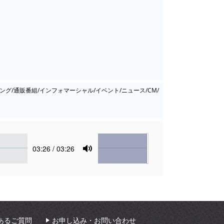
ピング/通販番組/インフォマーシャル/イベント/ニュース/CM/
Volume
Current
03:26
/ 03:26
time
Toggle
Mute
あるご質問
お申し込み・お問い合わせ