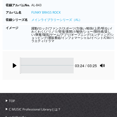
収録アルバムNo.
AL-843
アルバム名
FUNKY BRASS ROCK
収録シリーズ名
メインライブラリーシリーズ（AL）
イメージ
躍動/ロック/ファンク/スポーツ/力強い/軽快/上昇/明るい/
わくわく/ノリノリ/登場/幕開け/愉快/ショー/期待感/楽し
い/興奮/陽気/ゲーム/アプリ/オープニング/エンディング/シ
ョッピング/通販番組/インフォマーシャル/イベント/CM/バ
ラエティ/ドラマ
Seek
Current
03:24
/ 03:25
time
Play
Toggle
Mute
TOP
C MUSIC Professional Libraryとは？