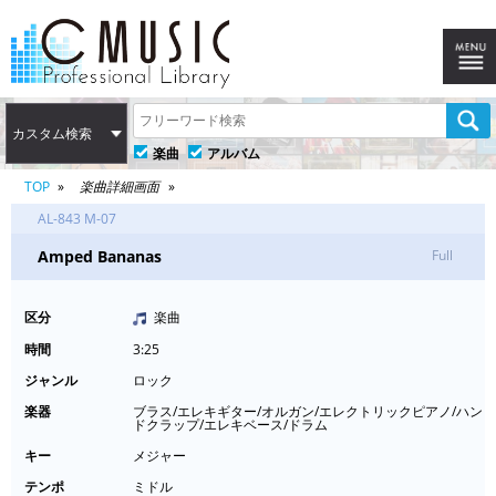
カスタム検索
楽曲
アルバム
TOP
楽曲詳細画面
AL-843 M-07
Amped Bananas
Full
区分
楽曲
時間
3:25
ジャンル
ロック
楽器
ブラス/エレキギター/オルガン/エレクトリックピアノ/ハン
ドクラップ/エレキベース/ドラム
キー
メジャー
テンポ
ミドル