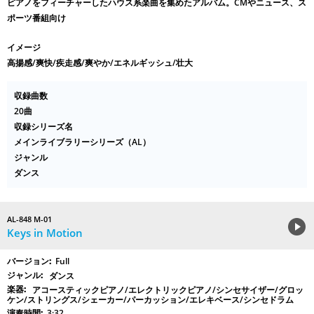
ピアノをフィーチャーしたハウス系楽曲を集めたアルバム。CMやニュース、ス
ポーツ番組向け
イメージ
高揚感/爽快/疾走感/爽やか/エネルギッシュ/壮大
収録曲数
20曲
収録シリーズ名
メインライブラリーシリーズ（AL）
ジャンル
ダンス
AL-848 M-01
Keys in Motion
Full
ダンス
アコースティックピアノ/エレクトリックピアノ/シンセサイザー/グロッ
ケン/ストリングス/シェーカー/パーカッション/エレキベース/シンセドラム
3:32