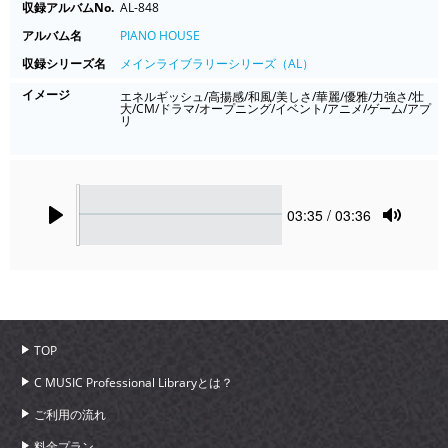
収録アルバムNo.
AL-848
アルバム名
PIANO HOUSE
収録シリーズ名
メインライブラリーシリーズ（AL）
イメージ
エネルギッシュ/高揚感/和風/美しさ/華麗/優雅/力強さ/壮
大/CM/ドラマ/オープニング/イベント/アニメ/ゲーム/アプ
リ
Seek
Current
03:35
/ 03:36
time
Play
Toggle
Mute
TOP
C MUSIC Professional Libraryとは？
ご利用の流れ
料金プラン