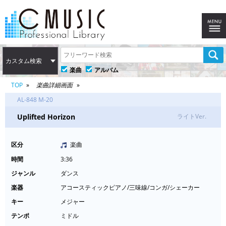
カスタム検索
楽曲
アルバム
TOP
楽曲詳細画面
AL-848 M-20
Uplifted Horizon
ライトVer.
区分
楽曲
時間
3:36
ジャンル
ダンス
楽器
アコースティックピアノ/三味線/コンガ/シェーカー
キー
メジャー
テンポ
ミドル