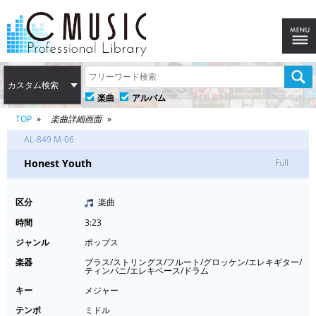
カスタム検索
楽曲
アルバム
TOP
楽曲詳細画面
AL-849 M-06
Honest Youth
Full
区分
楽曲
時間
3:23
ジャンル
ポップス
楽器
ブラス/ストリングス/フルート/グロッケン/エレキギター/
ティンパニ/エレキベース/ドラム
キー
メジャー
テンポ
ミドル