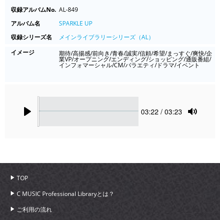
収録アルバムNo.
AL-849
アルバム名
SPARKLE UP
収録シリーズ名
メインライブラリーシリーズ（AL）
イメージ
期待/高揚感/前向き/青春/誠実/信頼/希望/まっすぐ/爽快/企
業VP/オープニング/エンディング/ショッピング/通販番組/
インフォマーシャル/CM/バラエティ/ドラマ/イベント
Seek
Current
03:22
/ 03:23
time
Play
Toggle
Mute
TOP
C MUSIC Professional Libraryとは？
ご利用の流れ