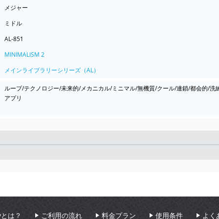
メジャー
ミドル
AL-851
MINIMALISM 2
メインライブラリーシリーズ（AL）
ループ/テクノロジー/未来的/メカニカル/ミニマル/無機質/クール/連鎖/都会的/洗
アプリ
Seek
aryとは？
ご利用の流れ
料金プラン
使用条件
よく