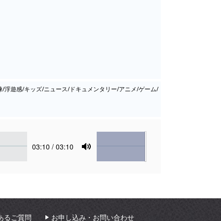
練/浮遊感/キッズ/ニュース/ドキュメンタリー/アニメ/ゲーム/
Volume
Current
03:10
/ 03:10
time
Toggle
Mute
あるご質問
お申し込み・お問い合わせ