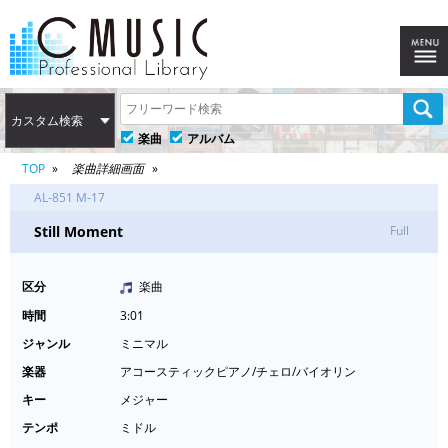
カスタム検索
楽曲
アルバム
TOP
楽曲詳細画面
AL-851 M-17
Still Moment
Full
区分
楽曲
時間
3:01
ジャンル
ミニマル
楽器
アコースティックピアノ/チェロ/バイオリン
キー
メジャー
テンポ
ミドル