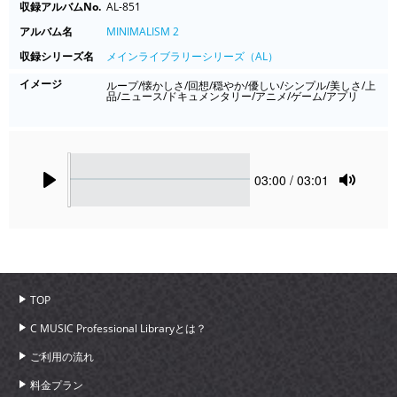
収録アルバムNo.
AL-851
アルバム名
MINIMALISM 2
収録シリーズ名
メインライブラリーシリーズ（AL）
イメージ
ループ/懐かしさ/回想/穏やか/優しい/シンプル/美しさ/上
品/ニュース/ドキュメンタリー/アニメ/ゲーム/アプリ
Seek
Current
03:00
/ 03:01
time
Play
Toggle
Mute
TOP
C MUSIC Professional Libraryとは？
ご利用の流れ
料金プラン