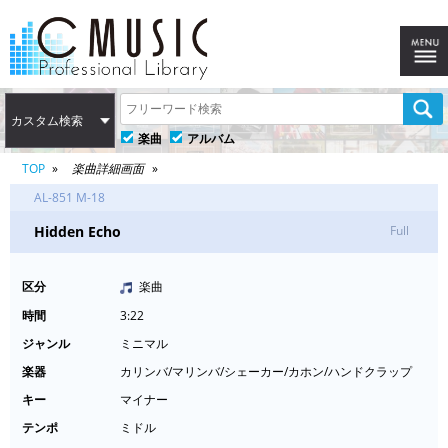
カスタム検索
楽曲
アルバム
TOP
楽曲詳細画面
AL-851 M-18
Hidden Echo
Full
区分
楽曲
時間
3:22
ジャンル
ミニマル
楽器
カリンバ/マリンバ/シェーカー/カホン/ハンドクラップ
キー
マイナー
テンポ
ミドル