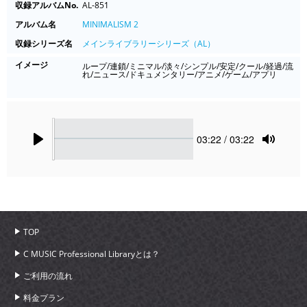
収録アルバムNo.
AL-851
アルバム名
MINIMALISM 2
収録シリーズ名
メインライブラリーシリーズ（AL）
イメージ
ループ/連鎖/ミニマル/淡々/シンプル/安定/クール/経過/流
れ/ニュース/ドキュメンタリー/アニメ/ゲーム/アプリ
Seek
Current
03:22
/ 03:22
time
Play
Toggle
Mute
TOP
C MUSIC Professional Libraryとは？
ご利用の流れ
料金プラン