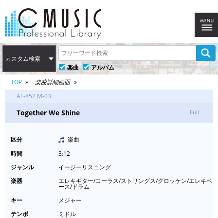
カスタム検索
楽曲
アルバム
TOP
楽曲詳細画面
AL-852 M-03
Together We Shine
Full
区分
楽曲
時間
3:12
ジャンル
イージーリスニング
楽器
エレキギター/コーラス/ストリングス/グロッケン/エレキベ
ース/ドラム
キー
メジャー
テンポ
ミドル