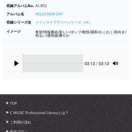
収録アルバムNo.
AL-852
アルバム名
HELLO NEW DAY
収録シリーズ名
メインライブラリーシリーズ（AL）
イメージ
希望/情報番組/楽しい/ポップ/軽快/調和/わくわく/前向き/
明るい/透明感/爽やか
Seek
Current
03:12
/ 03:12
time
Play
Toggle
Mute
TOP
C MUSIC Professional Libraryとは？
ご利用の流れ
料金プラン