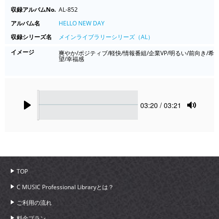
収録アルバムNo.
AL-852
アルバム名
HELLO NEW DAY
収録シリーズ名
メインライブラリーシリーズ（AL）
イメージ
爽やか/ポジティブ/軽快/情報番組/企業VP/明るい/前向き/希
望/幸福感
Seek
Current
03:20
/ 03:21
time
Play
Toggle
Mute
TOP
C MUSIC Professional Libraryとは？
ご利用の流れ
料金プラン