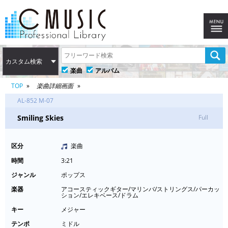
カスタム検索
楽曲
アルバム
TOP
楽曲詳細画面
AL-852 M-07
Smiling Skies
Full
区分
楽曲
時間
3:21
ジャンル
ポップス
楽器
アコースティックギター/マリンバ/ストリングス/パーカッ
ション/エレキベース/ドラム
キー
メジャー
テンポ
ミドル