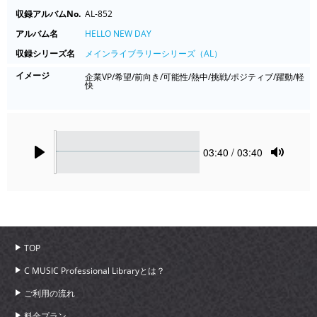
収録アルバムNo.
AL-852
アルバム名
HELLO NEW DAY
収録シリーズ名
メインライブラリーシリーズ（AL）
イメージ
企業VP/希望/前向き/可能性/熱中/挑戦/ポジティブ/躍動/軽
快
Seek
Current
03:40
/ 03:40
time
Play
Toggle
Mute
TOP
C MUSIC Professional Libraryとは？
ご利用の流れ
料金プラン