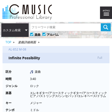
カスタム検索
楽曲
アルバム
TOP
楽曲詳細画面
AL-852 M-08
Infinite Possibility
Full
区分
楽曲
時間
3:40
ジャンル
ロック
楽器
エレキギター/アコースティックギター/アコースティック
ピアノ/ストリングス/シンセパッド/エレキベース/ドラム
キー
メジャー
テンポ
ミドル