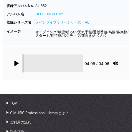
収録アルバムNo.
AL-852
アルバム名
HELLO NEW DAY
収録シリーズ名
メインライブラリーシリーズ（AL）
イメージ
オープニング/希望/明るい/天気予報/通販番組/高揚感/爽快/
スタート/期待感/ポジティブ/前向き/わくわく
Seek
Current
04:05
/ 04:06
time
Play
Toggle
Mute
TOP
C MUSIC Professional Libraryとは？
ご利用の流れ
料金プラン