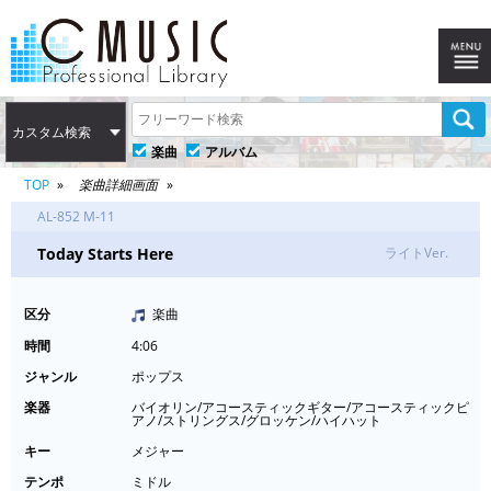
カスタム検索
楽曲
アルバム
TOP
楽曲詳細画面
AL-852 M-11
Today Starts Here
ライトVer.
区分
楽曲
時間
4:06
ジャンル
ポップス
楽器
バイオリン/アコースティックギター/アコースティックピ
アノ/ストリングス/グロッケン/ハイハット
キー
メジャー
テンポ
ミドル