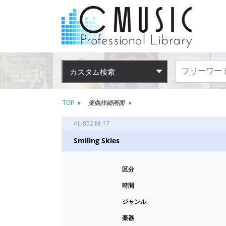
カスタム検索
TOP
楽曲詳細画面
AL-852 M-17
Smiling Skies
区分
時間
ジャンル
楽器