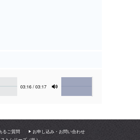
Volume
Current
03:16
/ 03:17
time
Toggle
Mute
あるご質問
お申し込み・お問い合わせ
ィストシリーズ（PL）