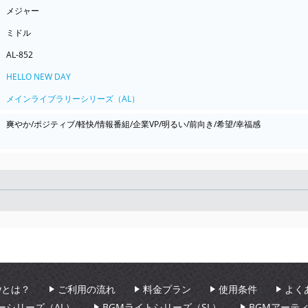
メジャー
ミドル
AL-852
HELLO NEW DAY
メインライブラリーシリーズ（AL）
爽やか/ポジティブ/軽快/情報番組/企業VP/明るい/前向き/希望/幸福感
Seek
aryとは？
ご利用の流れ
料金プラン
使用条件
よく
ーシリーズ（AL）
BGMライトシリーズ（SL）
BGMアーテ