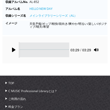
収録アルバムNo.
AL-852
アルバム名
HELLO NEW DAY
収録シリーズ名
メインライブラリーシリーズ（AL）
イメージ
天気予報/ポップ/軽快/前向き/爽やか/明るい/楽しい/ポジテ
ィブ/晴天/希望
Seek
Current
03:29
/ 03:29
time
Play
Toggle
Mute
TOP
C MUSIC Professional Libraryとは？
ご利用の流れ
料金プラン