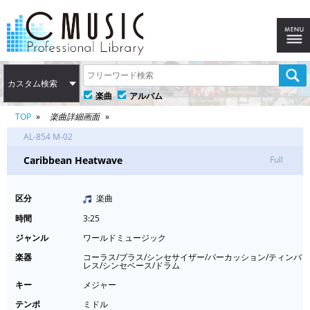
カスタム検索
楽曲
アルバム
TOP
楽曲詳細画面
AL-854 M-02
Caribbean Heatwave
Full
区分
楽曲
時間
3:25
ジャンル
ワールドミュージック
楽器
コーラス/ブラス/シンセサイザー/パーカッション/ティンバ
レス/シンセベース/ドラム
キー
メジャー
テンポ
ミドル