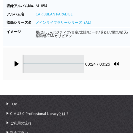
収録アルバムNo.
AL-854
アルバム名
CARIBBEAN PARADISE
収録シリーズ名
メインライブラリーシリーズ（AL）
イメージ
夏/楽しい/ポジティブ/青空/太陽/ビーチ/明るい/陽気/晴天/
躍動感/CM/カリビアン
Seek
Current
03:24
/ 03:25
time
Play
Toggle
Mute
TOP
C MUSIC Professional Libraryとは？
ご利用の流れ
料金プラン