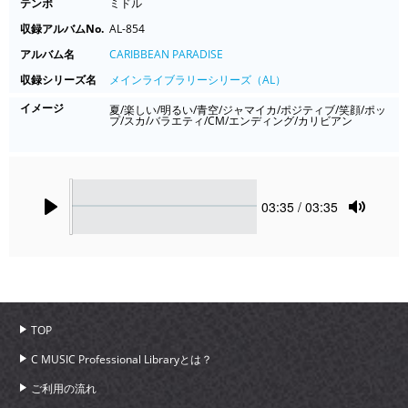
テンポ
ミドル
収録アルバムNo.
AL-854
アルバム名
CARIBBEAN PARADISE
収録シリーズ名
メインライブラリーシリーズ（AL）
イメージ
夏/楽しい/明るい/青空/ジャマイカ/ポジティブ/笑顔/ポッ
プ/スカ/バラエティ/CM/エンディング/カリビアン
Seek
Current
03:35
/ 03:35
time
Play
Toggle
Mute
TOP
C MUSIC Professional Libraryとは？
ご利用の流れ