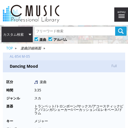
カスタム検索
楽曲
アルバム
TOP
楽曲詳細画面
AL-854 M-05
Dancing Mood
Full
区分
楽曲
時間
3:35
ジャンル
スカ
楽器
トランペット/トロンボーン/サックス/アコースティックピ
アノ/コンガ/シェーカー/パーカッション/エレキベース/ド
ラム
キー
メジャー