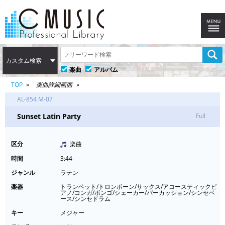
カスタム検索
楽曲
アルバム
TOP
楽曲詳細画面
AL-854 M-07
Sunset Latin Party
Full
区分
楽曲
時間
3:44
ジャンル
ラテン
楽器
トランペット/トロンボーン/サックス/アコースティックピ
アノ/コンガ/ボンゴ/シェーカー/パーカッション/シンセベ
ース/シンセドラム
キー
メジャー