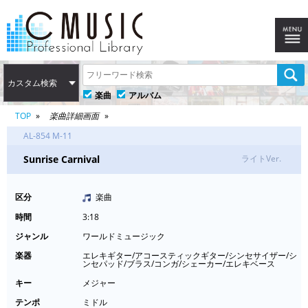
カスタム検索
楽曲
アルバム
TOP
楽曲詳細画面
AL-854 M-11
Sunrise Carnival
ライトVer.
区分
楽曲
時間
3:18
ジャンル
ワールドミュージック
楽器
エレキギター/アコースティックギター/シンセサイザー/シ
ンセパッド/ブラス/コンガ/シェーカー/エレキベース
キー
メジャー
テンポ
ミドル