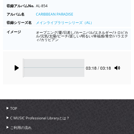
収録アルバムNo.
AL-854
アルバム名
CARIBBEAN PARADISE
収録シリーズ名
メインライブラリーシリーズ（AL）
イメージ
オープニング/夏/日差し/カーニバル/エネルギー/トロピカ
ル/元気/太陽/ビーチ/楽しい/明るい/幸福感/青空/バラエテ
ィ/カリビアン
Seek
Current
03:18
/ 03:18
time
Play
Toggle
Mute
TOP
C MUSIC Professional Libraryとは？
ご利用の流れ