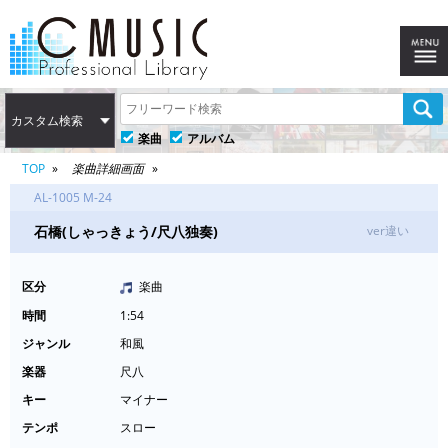
カスタム検索
楽曲
アルバム
TOP
楽曲詳細画面
AL-1005 M-24
石橋(しゃっきょう/尺八独奏)
ver違い
区分
楽曲
時間
1:54
ジャンル
和風
楽器
尺八
キー
マイナー
テンポ
スロー