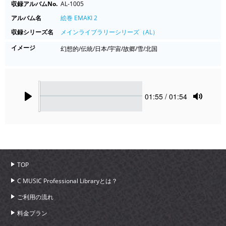
収録アルバムNo.
AL-1005
アルバム名
絵巻 EMAKI 2
収録シリーズ名
メインライブラリーシリーズ（AL）
イメージ
幻想的/伝統/日本/宇宙/故郷/雪/北国
Seek
Current
01:55
/ 01:54
time
Play
Toggle
Mute
TOP
C MUSIC Professional Libraryとは？
ご利用の流れ
料金プラン