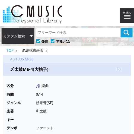
カスタム検索
楽曲
アルバム
TOP
楽曲詳細画面
AL-1005 M-38
〆太鼓ME-4(大拍子)
Full
区分
楽曲
時間
0:14
ジャンル
効果音(SE)
楽器
和太鼓
キー
テンポ
ファースト