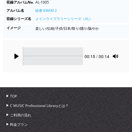
収録アルバムNo.
AL-1005
アルバム名
絵巻 EMAKI 2
収録シリーズ名
メインライブラリーシリーズ（AL）
イメージ
楽しい/伝統/子供/日本/祭り/踊り/賑やか
Seek
Current
00:15
/ 00:14
time
Play
Toggle
Mute
TOP
C MUSIC Professional Libraryとは？
ご利用の流れ
料金プラン