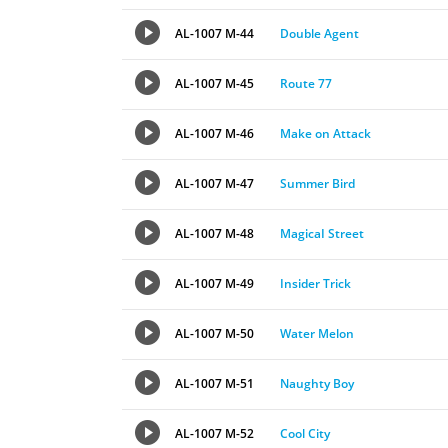
AL-1007 M-44
Double Agent
AL-1007 M-45
Route 77
AL-1007 M-46
Make on Attack
AL-1007 M-47
Summer Bird
AL-1007 M-48
MagicaI Street
AL-1007 M-49
Insider Trick
AL-1007 M-50
Water Melon
AL-1007 M-51
Naughty Boy
AL-1007 M-52
Cool City