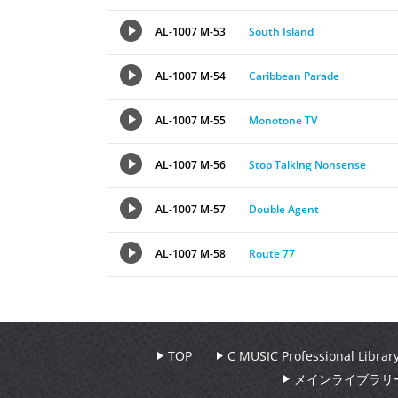
AL-1007 M-53
South Island
AL-1007 M-54
Caribbean Parade
AL-1007 M-55
Monotone TV
AL-1007 M-56
Stop Talking Nonsense
AL-1007 M-57
Double Agent
AL-1007 M-58
Route 77
TOP
C MUSIC Professional Libr
メインライブラリ