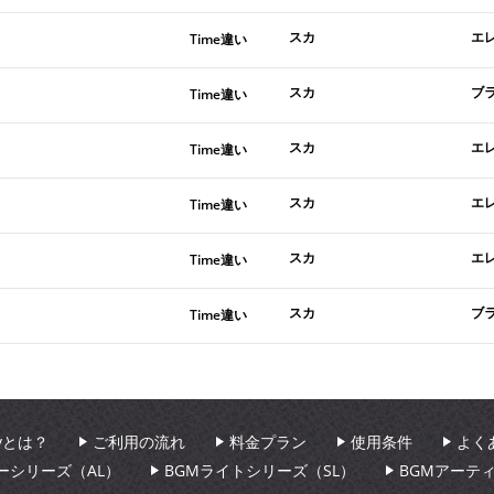
スカ
エ
Time違い
スカ
ブ
Time違い
スカ
エ
Time違い
スカ
エ
Time違い
スカ
エ
Time違い
スカ
ブ
Time違い
aryとは？
ご利用の流れ
料金プラン
使用条件
よく
ーシリーズ（AL）
BGMライトシリーズ（SL）
BGMアーテ