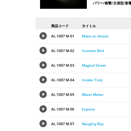
パワー/衝撃/主張型/影
商品コード
タイトル
AL-1007 M-01
Make on Attack
AL-1007 M-02
Summer Bird
AL-1007 M-03
Magical Street
AL-1007 M-04
Insider Trick
AL-1007 M-05
Water Melon
AL-1007 M-06
Express
AL-1007 M-07
Naughty Boy