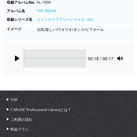
収録アルバムNo.
AL-1009
アルバム名
THE ROCKA
収録シリーズ名
メインライブラリーシリーズ（AL）
イメージ
元気/楽しい/ウキウキ/ダンス/ビアホール
Seek
Current
00:18
/ 00:17
time
Play
Toggle
Mute
TOP
C MUSIC Professional Libraryとは？
ご利用の流れ
料金プラン