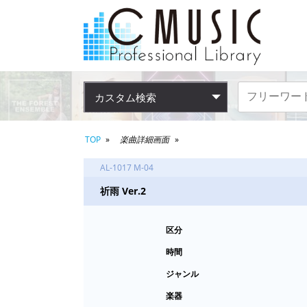
カスタム検索
TOP
楽曲詳細画面
AL-1017 M-04
祈雨 Ver.2
区分
時間
ジャンル
楽器