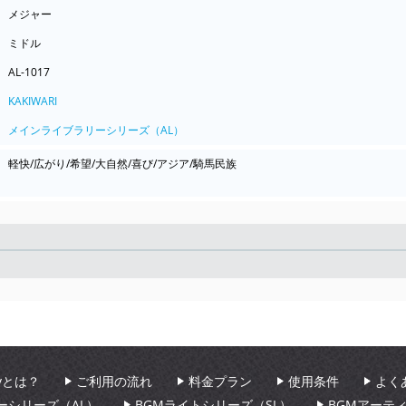
メジャー
ミドル
AL-1017
KAKIWARI
メインライブラリーシリーズ（AL）
軽快/広がり/希望/大自然/喜び/アジア/騎馬民族
Seek
aryとは？
ご利用の流れ
料金プラン
使用条件
よく
ーシリーズ（AL）
BGMライトシリーズ（SL）
BGMアーテ