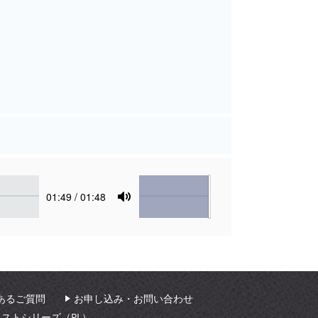
Volume
Current
01:49
/ 01:48
time
Toggle
Mute
あるご質問
お申し込み・お問い合わせ
ィストシリーズ（PL）