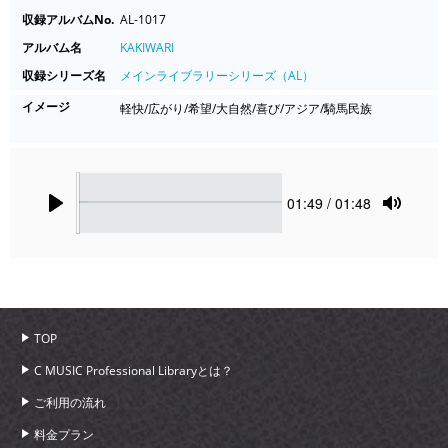
収録アルバムNo.
AL-1017
アルバム名
KAKIWARI
収録シリーズ名
メインライブラリーシリーズ（AL）
イメージ
軽快/広がり/希望/大自然/喜び/アジア/騎馬民族
Seek
Current
01:49
/ 01:48
time
Play
Toggle
Mute
TOP
C MUSIC Professional Libraryとは？
ご利用の流れ
料金プラン