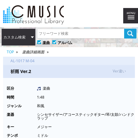
カスタム検索
楽曲
アルバム
TOP
楽曲詳細画面
AL-1017 M-04
祈雨 Ver.2
Ver違い
区分
楽曲
時間
1:48
ジャンル
和風
楽器
シンセサイザー/アコースティックギター/琴/太鼓/ハンドク
ラップ
キー
メジャー
テンポ
ミドル