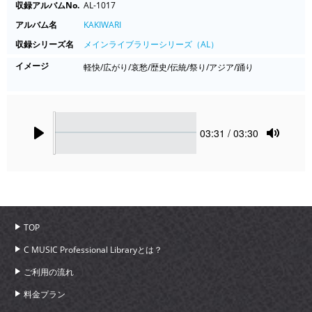
収録アルバムNo.
AL-1017
アルバム名
KAKIWARI
収録シリーズ名
メインライブラリーシリーズ（AL）
イメージ
軽快/広がり/哀愁/歴史/伝統/祭り/アジア/踊り
Seek
Current
03:31
/ 03:30
time
Play
Toggle
Mute
TOP
C MUSIC Professional Libraryとは？
ご利用の流れ
料金プラン