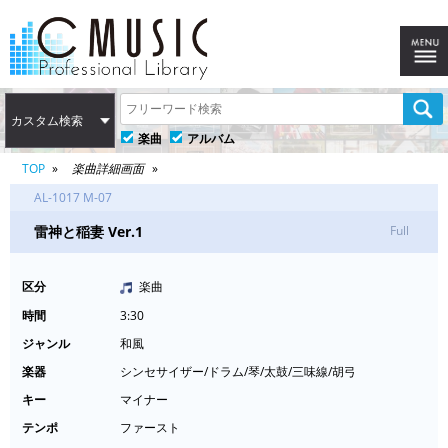
カスタム検索
楽曲
アルバム
TOP
楽曲詳細画面
AL-1017 M-07
雷神と稲妻 Ver.1
Full
区分
楽曲
時間
3:30
ジャンル
和風
楽器
シンセサイザー/ドラム/琴/太鼓/三味線/胡弓
キー
マイナー
テンポ
ファースト