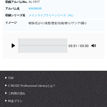
収録アルバムNo.
AL-1017
アルバム名
KAKIWARI
収録シリーズ名
メインライブラリーシリーズ（AL）
イメージ
軽快/広がり/哀愁/歴史/伝統/祭り/アジア/踊り
Seek
Current
03:31
/ 03:30
time
Play
Toggle
Mute
TOP
C MUSIC Professional Libraryとは？
ご利用の流れ
料金プラン