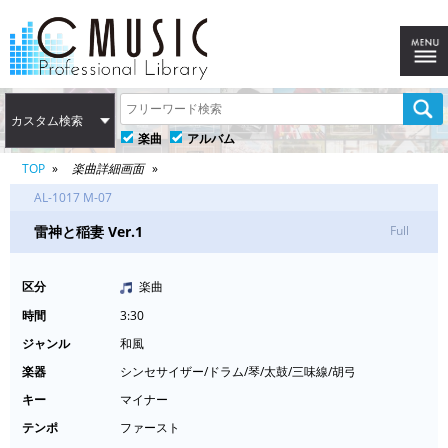
カスタム検索
楽曲
アルバム
TOP
楽曲詳細画面
AL-1017 M-07
雷神と稲妻 Ver.1
Full
区分
楽曲
時間
3:30
ジャンル
和風
楽器
シンセサイザー/ドラム/琴/太鼓/三味線/胡弓
キー
マイナー
テンポ
ファースト