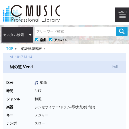
カスタム検索
楽曲
アルバム
TOP
楽曲詳細画面
AL-1017 M-14
絹の道 Ver.1
Full
区分
楽曲
時間
3:17
ジャンル
和風
楽器
シンセサイザー/ドラム/琴/太鼓/鈴/胡弓
キー
メジャー
テンポ
スロー