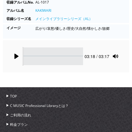
収録アルバムNo.
AL-1017
アルバム名
KAKIWARI
収録シリーズ名
メインライブラリーシリーズ（AL）
イメージ
広がり/哀愁/優しさ/歴史/大自然/懐かしさ/故郷
Seek
Current
03:18
/ 03:17
time
Play
Toggle
Mute
TOP
C MUSIC Professional Libraryとは？
ご利用の流れ
料金プラン