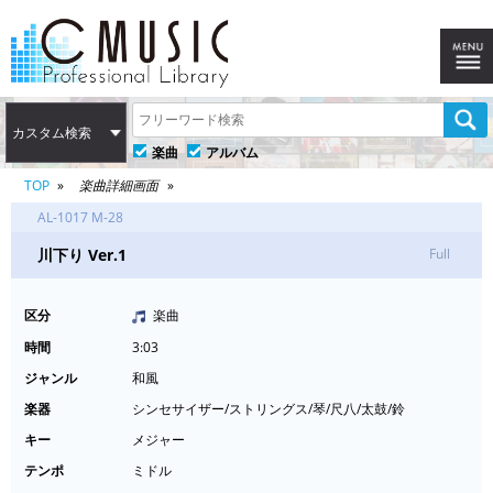
カスタム検索
楽曲
アルバム
TOP
楽曲詳細画面
AL-1017 M-28
川下り Ver.1
Full
区分
楽曲
時間
3:03
ジャンル
和風
楽器
シンセサイザー/ストリングス/琴/尺八/太鼓/鈴
キー
メジャー
テンポ
ミドル