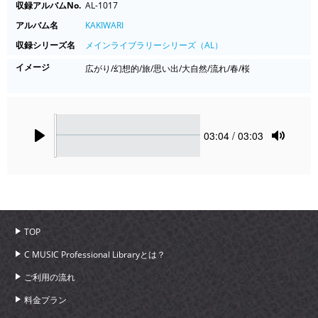
収録アルバムNo.
AL-1017
アルバム名
KAKIWARI
収録シリーズ名
メインライブラリーシリーズ（AL）
イメージ
広がり/幻想的/旅/思い出/大自然/流れ/春/桜
Seek
Current
03:04
/ 03:03
time
Play
Toggle
Mute
TOP
C MUSIC Professional Libraryとは？
ご利用の流れ
料金プラン