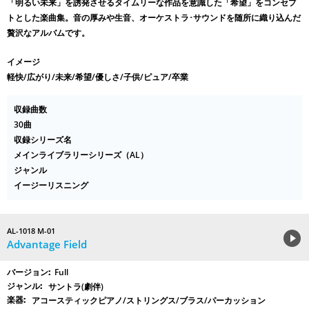
「明るい未来」を誘発させるタイムリーな作品を意識した「希望」をコンセプ
トとした楽曲集。音の厚みや生音、オーケストラ･サウンドを随所に織り込んだ
贅沢なアルバムです。
イメージ
軽快/広がり/未来/希望/優しさ/子供/ピュア/卒業
収録曲数
30曲
収録シリーズ名
メインライブラリーシリーズ（AL）
ジャンル
イージーリスニング
AL-1018 M-01
Advantage Field
Full
サントラ(劇伴)
アコースティックピアノ/ストリングス/ブラス/パーカッション