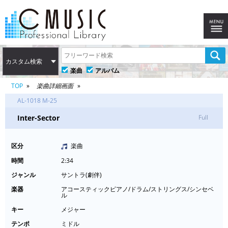
カスタム検索
楽曲
アルバム
TOP
楽曲詳細画面
AL-1018 M-25
Inter-Sector
Full
区分
楽曲
時間
2:34
ジャンル
サントラ(劇伴)
楽器
アコースティックピアノ/ドラム/ストリングス/シンセベ
ル
キー
メジャー
テンポ
ミドル