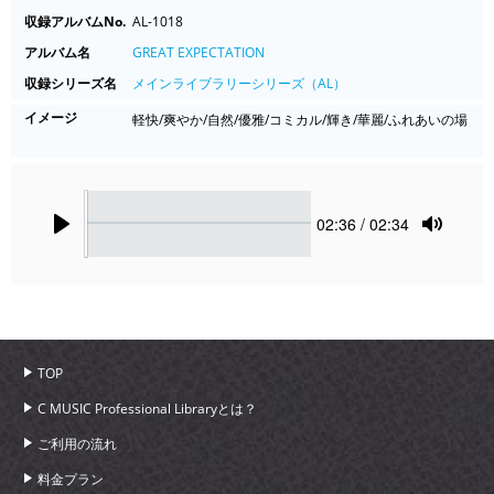
収録アルバムNo.
AL-1018
アルバム名
GREAT EXPECTATION
収録シリーズ名
メインライブラリーシリーズ（AL）
イメージ
軽快/爽やか/自然/優雅/コミカル/輝き/華麗/ふれあいの場
Seek
Current
02:36
/ 02:34
time
Play
Toggle
Mute
TOP
C MUSIC Professional Libraryとは？
ご利用の流れ
料金プラン