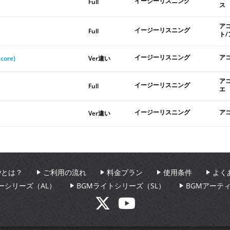
イージーリスニング
Full
ス
ア
イージーリスニング
Full
ト
イージーリスニング
ア
core)
Ver違い
ア
イージーリスニング
Full
エ
イージーリスニング
ア
Ver違い
aryとは？
ご利用の流れ
料金プラン
使用条件
よく
ーシリーズ（AL）
BGMライトシリーズ（SL）
BGMアーテ