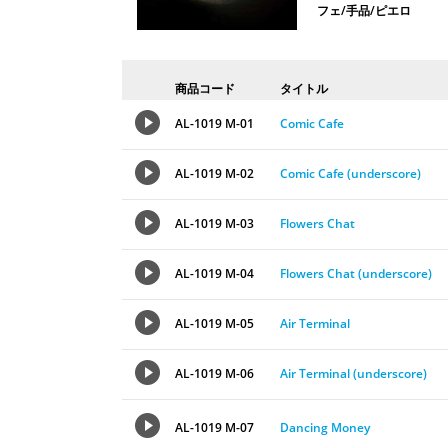
フェ/手品/ピエロ
商品コード
タイトル
AL-1019 M-01
Comic Cafe
AL-1019 M-02
Comic Cafe (underscore)
AL-1019 M-03
Flowers Chat
AL-1019 M-04
Flowers Chat (underscore)
AL-1019 M-05
Air Terminal
AL-1019 M-06
Air Terminal (underscore)
AL-1019 M-07
Dancing Money