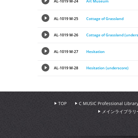
AL-1019 M-24
Art Museum
AL-1019 M-25
Cottage of Grassland
AL-1019 M-26
Cottage of Grassland (unders
AL-1019 M-27
Hesitation
AL-1019 M-28
Hesitation (underscore)
TOP
C MUSIC Professional Libr
メインライブラリ