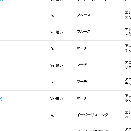
エ
ブルース
Full
ス
エ
ブルース
Ver違い
ス
ア
マーチ
Full
ネ
ア
マーチ
Ver違い
リ
ア
マーチ
Full
ラ
ア
マーチ
e)
Ver違い
ラ
エ
イージーリスニング
Full
ベ
ア