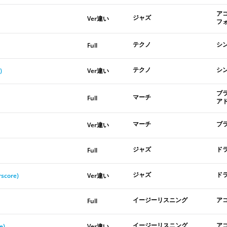
ア
ジャズ
Ver違い
フ
テクノ
シ
Full
テクノ
シ
)
Ver違い
ブ
マーチ
Full
ア
マーチ
ブ
Ver違い
ジャズ
ド
Full
ジャズ
ド
rscore)
Ver違い
イージーリスニング
ア
Full
イージーリスニング
ア
e)
Ver違い