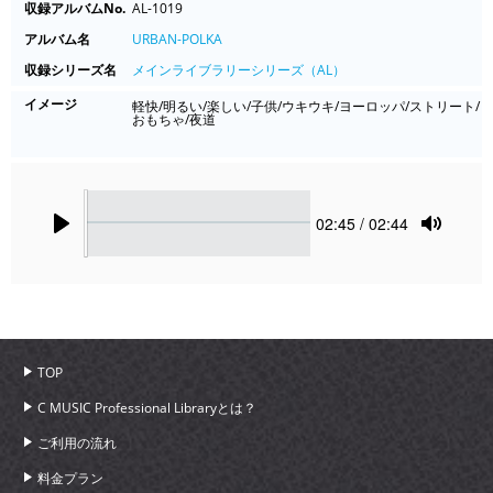
収録アルバムNo.
AL-1019
アルバム名
URBAN-POLKA
収録シリーズ名
メインライブラリーシリーズ（AL）
イメージ
軽快/明るい/楽しい/子供/ウキウキ/ヨーロッパ/ストリート/
おもちゃ/夜道
Seek
Current
02:45
/ 02:44
time
Play
Toggle
Mute
TOP
C MUSIC Professional Libraryとは？
ご利用の流れ
料金プラン