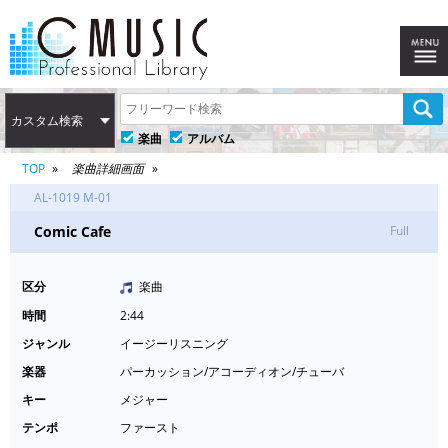
カスタム検索
楽曲
アルバム
TOP
楽曲詳細画面
AL-1019 M-01
Comic Cafe
Full
区分
楽曲
時間
2:44
ジャンル
イージーリスニング
楽器
パーカッション/アコーディオン/チューバ
キー
メジャー
テンポ
ファースト