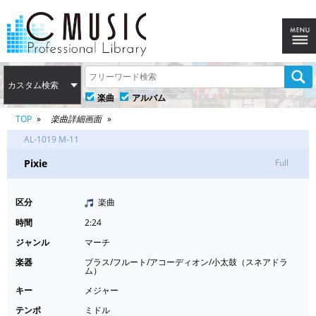
カスタム検索
楽曲
アルバム
TOP
楽曲詳細画面
AL-1019 M-11
Pixie
Full
区分
楽曲
時間
2:24
ジャンル
マーチ
楽器
ブラス/フルート/アコーディオン/小太鼓（スネアドラ
ム）
キー
メジャー
テンポ
ミドル