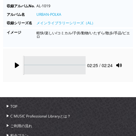
収録アルバムNo.
AL-1019
アルバム名
URBAN-POLKA
収録シリーズ名
メインライブラリーシリーズ（AL）
イメージ
軽快/楽しい/コミカル/子供/動物/いたずら/散歩/手品/ピエ
ロ
Seek
Current
02:25
/ 02:24
time
Play
Toggle
Mute
TOP
C MUSIC Professional Libraryとは？
ご利用の流れ
料金プラン