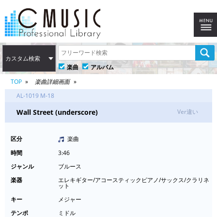
カスタム検索
楽曲
アルバム
TOP
楽曲詳細画面
AL-1019 M-18
Wall Street (underscore)
Ver違い
区分
楽曲
時間
3:46
ジャンル
ブルース
楽器
エレキギター/アコースティックピアノ/サックス/クラリネ
ット
キー
メジャー
テンポ
ミドル