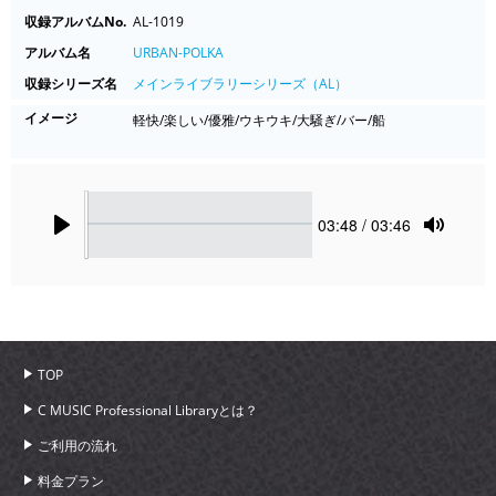
収録アルバムNo.
AL-1019
アルバム名
URBAN-POLKA
収録シリーズ名
メインライブラリーシリーズ（AL）
イメージ
軽快/楽しい/優雅/ウキウキ/大騒ぎ/バー/船
Seek
Current
03:48
/ 03:46
time
Play
Toggle
Mute
TOP
C MUSIC Professional Libraryとは？
ご利用の流れ
料金プラン