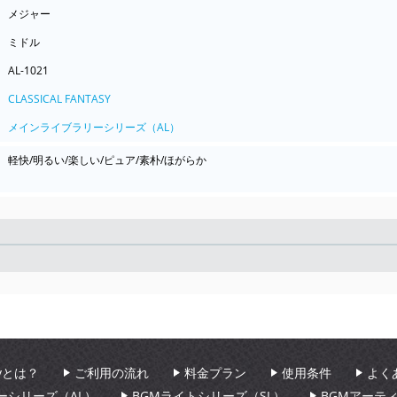
メジャー
ミドル
AL-1021
CLASSICAL FANTASY
メインライブラリーシリーズ（AL）
軽快/明るい/楽しい/ピュア/素朴/ほがらか
Seek
aryとは？
ご利用の流れ
料金プラン
使用条件
よく
ーシリーズ（AL）
BGMライトシリーズ（SL）
BGMアーテ