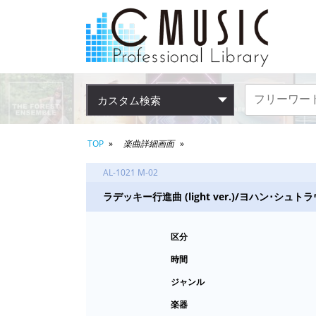
カスタム検索
TOP
楽曲詳細画面
AL-1021 M-02
ラデッキー行進曲 (light ver.)/ヨハン･シュト
区分
時間
ジャンル
楽器