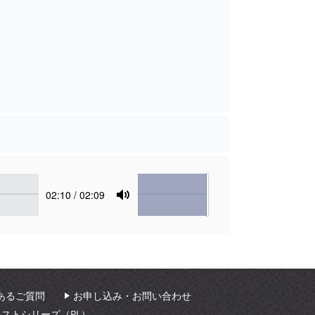
Volume
Current
02:10
/ 02:09
time
Toggle
Mute
あるご質問
お申し込み・お問い合わせ
ィストシリーズ（PL）