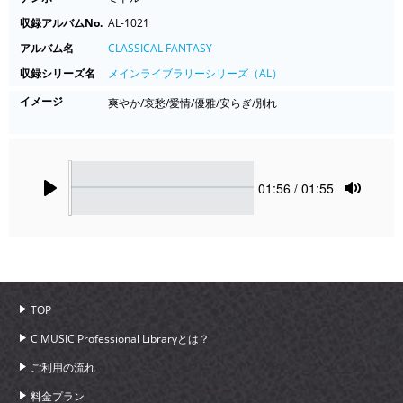
収録アルバムNo.
AL-1021
アルバム名
CLASSICAL FANTASY
収録シリーズ名
メインライブラリーシリーズ（AL）
イメージ
爽やか/哀愁/愛情/優雅/安らぎ/別れ
Seek
Current
01:56
/ 01:55
time
Play
Toggle
Mute
TOP
C MUSIC Professional Libraryとは？
ご利用の流れ
料金プラン