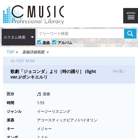
カスタム検索
楽曲
アルバム
TOP
楽曲詳細画面
AL-1021 M-04
歌劇「ジョコンダ」より［時の踊り］ (light
Ver違い
ver.)/ポンキエルリ
区分
楽曲
時間
1:55
ジャンル
イージーリスニング
楽器
アコースティックピアノ/バイオリン
キー
メジャー
テンポ
ミドル