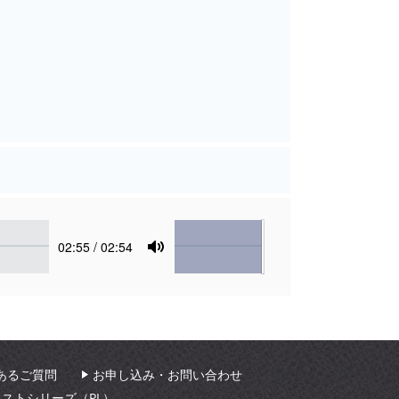
Volume
Current
02:55
/ 02:54
time
Toggle
Mute
あるご質問
お申し込み・お問い合わせ
ィストシリーズ（PL）