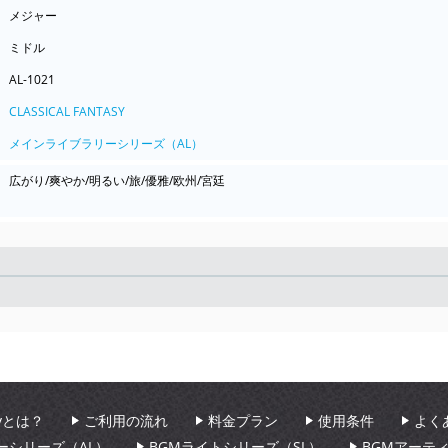
メジャー
ミドル
AL-1021
CLASSICAL FANTASY
メインライブラリーシリーズ（AL）
広がり/爽やか/明るい/旅/優雅/欧州/宮廷
Seek
aryとは？
ご利用の流れ
料金プラン
使用条件
よく
ーシリーズ（AL）
BGMライトシリーズ（SL）
BGMアーテ