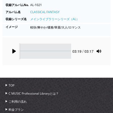
収録アルバムNo.
AL-1021
アルバム名
CLASSICAL FANTASY
収録シリーズ名
メインライブラリーシリーズ（AL）
イメージ
軽快/爽やか/優雅/華麗/大人/ロマンス
Seek
Current
03:19
/ 03:17
time
Play
Toggle
Mute
TOP
C MUSIC Professional Libraryとは？
ご利用の流れ
料金プラン