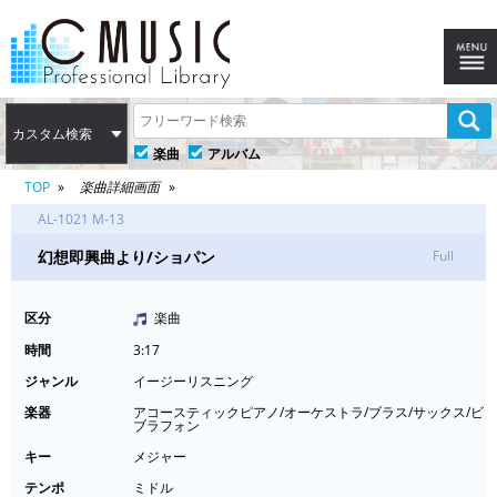
カスタム検索
楽曲
アルバム
TOP
楽曲詳細画面
AL-1021 M-13
幻想即興曲より/ショパン
Full
区分
楽曲
時間
3:17
ジャンル
イージーリスニング
楽器
アコースティックピアノ/オーケストラ/ブラス/サックス/ビ
ブラフォン
キー
メジャー
テンポ
ミドル