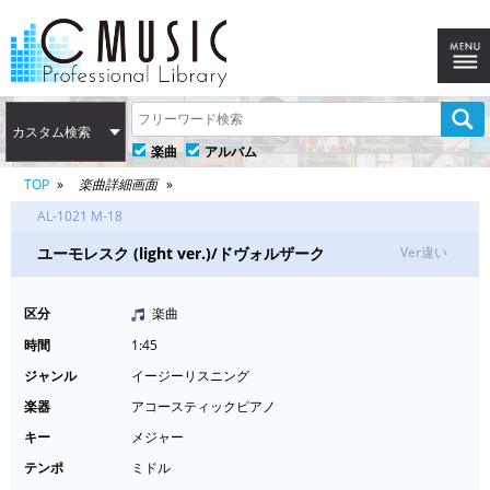
カスタム検索
楽曲
アルバム
TOP
楽曲詳細画面
AL-1021 M-18
ユーモレスク (light ver.)/ドヴォルザーク
Ver違い
区分
楽曲
時間
1:45
ジャンル
イージーリスニング
楽器
アコースティックピアノ
キー
メジャー
テンポ
ミドル