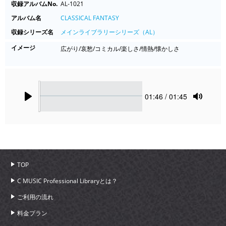
収録アルバムNo.
AL-1021
アルバム名
CLASSICAL FANTASY
収録シリーズ名
メインライブラリーシリーズ（AL）
イメージ
広がり/哀愁/コミカル/楽しさ/情熱/懐かしさ
Seek
Current
01:46
/ 01:45
time
Play
Toggle
Mute
TOP
C MUSIC Professional Libraryとは？
ご利用の流れ
料金プラン