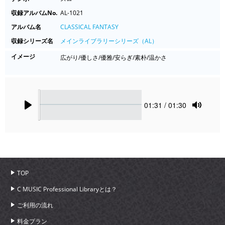
収録アルバムNo.
AL-1021
アルバム名
CLASSICAL FANTASY
収録シリーズ名
メインライブラリーシリーズ（AL）
イメージ
広がり/優しさ/優雅/安らぎ/素朴/温かさ
Seek
Current
01:31
/ 01:30
time
Play
Toggle
Mute
TOP
C MUSIC Professional Libraryとは？
ご利用の流れ
料金プラン