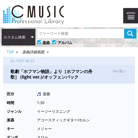
カスタム検索
楽曲
アルバム
TOP
楽曲詳細画面
AL-1021 M-22
歌劇「ホフマン物語」より［ホフマンの舟
Ver違い
歌］ (light ver.)/オッフェンバック
区分
楽曲
時間
1:30
ジャンル
イージーリスニング
楽器
アコースティックギター/ホルン
キー
メジャー
テンポ
スロー