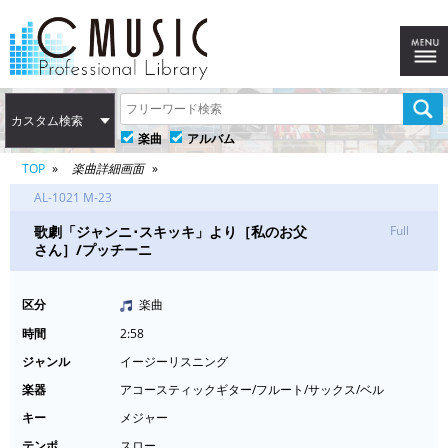
カスタム検索
楽曲
アルバム
TOP
楽曲詳細画面
AL-1021 M-23
歌劇「ジャンニ･スキッキ」より［私のお父
Full
さん］/プッチーニ
区分
楽曲
時間
2:58
ジャンル
イージーリスニング
楽器
アコースティックギター/フルート/サックス/ベル
キー
メジャー
テンポ
スロー