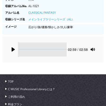
収録アルバムNo.
AL-1021
アルバム名
CLASSICAL FANTASY
収録シリーズ名
メインライブラリーシリーズ（AL）
イメージ
広がり/旅/優雅/懐かしさ/大人/豪華
Seek
Current
02:59
/ 02:58
time
Play
Toggle
Mute
TOP
C MUSIC Professional Libraryとは？
ご利用の流れ
料金プラン