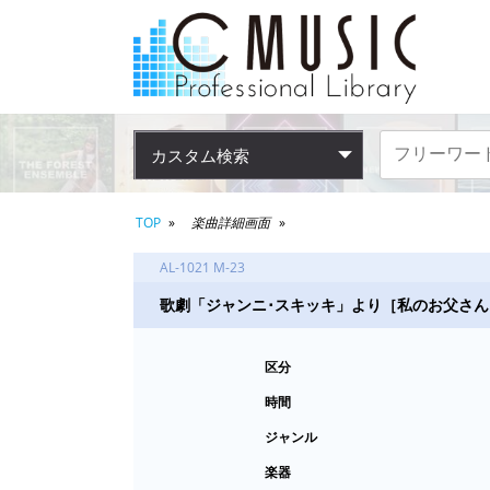
カスタム検索
TOP
楽曲詳細画面
AL-1021 M-23
歌劇「ジャンニ･スキッキ」より［私のお父さん
区分
時間
ジャンル
楽器