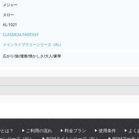
メジャー
スロー
AL-1021
CLASSICAL FANTASY
メインライブラリーシリーズ（AL）
広がり/旅/優雅/懐かしさ/大人/豪華
Seek
aryとは？
ご利用の流れ
料金プラン
使用条件
よく
ーシリーズ（AL）
BGMライトシリーズ（SL）
BGMアーテ