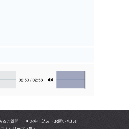
Volume
Current
02:59
/ 02:58
time
Toggle
Mute
あるご質問
お申し込み・お問い合わせ
ィストシリーズ（PL）