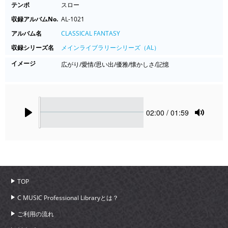
テンポ
スロー
収録アルバムNo.
AL-1021
アルバム名
CLASSICAL FANTASY
収録シリーズ名
メインライブラリーシリーズ（AL）
イメージ
広がり/愛情/思い出/優雅/懐かしさ/記憶
Seek
Current
02:00
/ 01:59
time
Play
Toggle
Mute
TOP
C MUSIC Professional Libraryとは？
ご利用の流れ