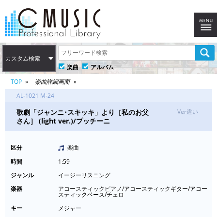
カスタム検索
楽曲
アルバム
TOP
楽曲詳細画面
AL-1021 M-24
歌劇「ジャンニ･スキッキ」より［私のお父
Ver違い
さん］ (light ver.)/プッチーニ
区分
楽曲
時間
1:59
ジャンル
イージーリスニング
楽器
アコースティックピアノ/アコースティックギター/アコー
スティックベース/チェロ
キー
メジャー