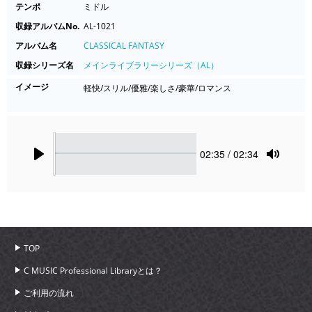
テンポ
ミドル
収録アルバムNo.
AL-1021
アルバム名
CLASSICAL FANTASY
収録シリーズ名
メインライブラリーシリーズ（AL）
イメージ
軽快/スリル/優雅/楽しさ/豪華/ロマンス
Seek
Current
02:35
/ 02:34
time
Play
Toggle
Mute
TOP
C MUSIC Professional Libraryとは？
ご利用の流れ