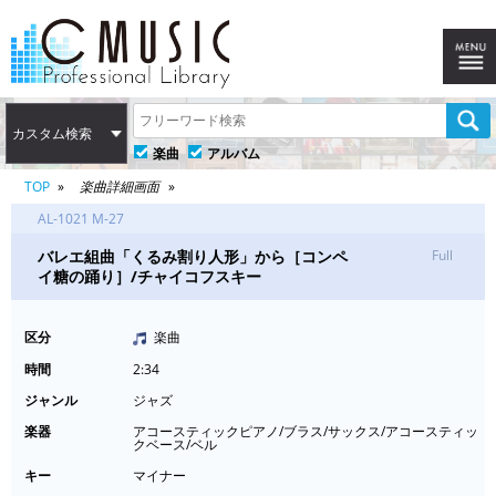
カスタム検索
楽曲
アルバム
TOP
楽曲詳細画面
AL-1021 M-27
バレエ組曲「くるみ割り人形」から［コンペ
Full
イ糖の踊り］/チャイコフスキー
区分
楽曲
時間
2:34
ジャンル
ジャズ
楽器
アコースティックピアノ/ブラス/サックス/アコースティッ
クベース/ベル
キー
マイナー