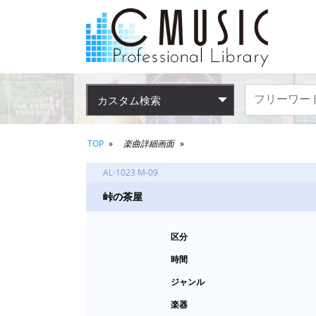
カスタム検索
TOP
楽曲詳細画面
AL-1023 M-09
峠の茶屋
区分
時間
ジャンル
楽器