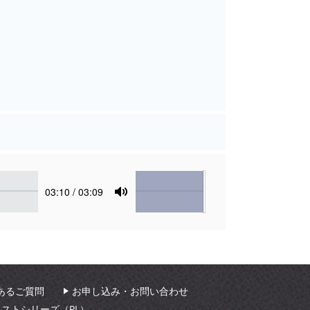
Volume
Current
03:10
/ 03:09
time
Toggle
Mute
あるご質問
お申し込み・お問い合わせ
ィストシリーズ（PL）