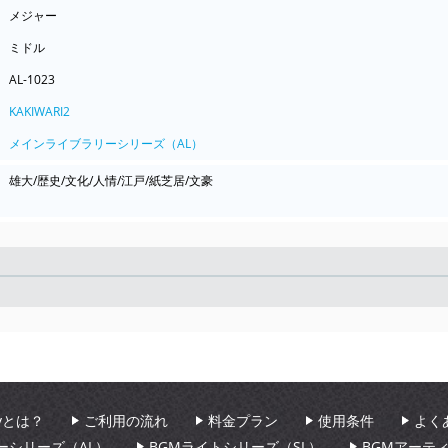
メジャー
ミドル
AL-1023
KAKIWARI2
メインライブラリーシリーズ（AL）
雄大/歴史/文化/人情/江戸/紙芝居/文豪
Seek
aryとは？
ご利用の流れ
料金プラン
使用条件
よく
ーシリーズ（AL）
BGMライトシリーズ（SL）
BGMアーテ