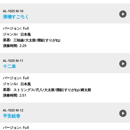
AL-1025 M-10
滑稽すごろく
Full
日本風
三味線/大太鼓/摺鉦(すりがね)
2:29
AL-1025 M-11
十二単
Full
日本風
ストリングス/尺八/大太鼓/摺鉦(すりがね)/締太鼓
2:51
AL-1025 M-12
平安絵巻
Full