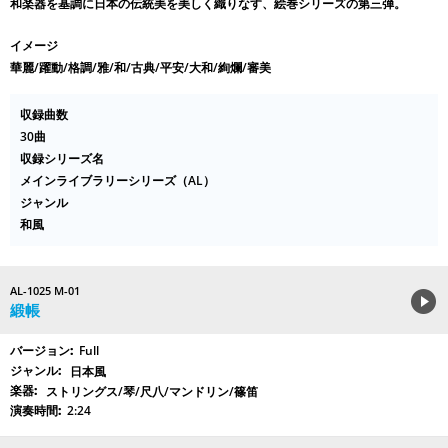
和楽器を基調に日本の伝統美を美しく織りなす、絵巻シリーズの第三弾。
イメージ
華麗/躍動/格調/雅/和/古典/平安/大和/絢爛/審美
収録曲数
30曲
収録シリーズ名
メインライブラリーシリーズ（AL）
ジャンル
和風
AL-1025 M-01
緞帳
Full
日本風
ストリングス/琴/尺八/マンドリン/篠笛
2:24