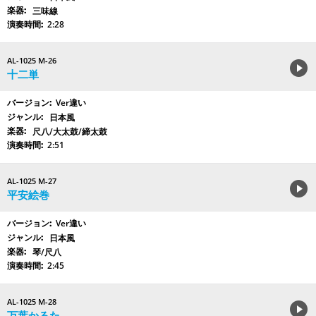
三味線
2:28
AL-1025 M-26
十二単
Ver違い
日本風
尺八/大太鼓/締太鼓
2:51
AL-1025 M-27
平安絵巻
Ver違い
日本風
琴/尺八
2:45
AL-1025 M-28
万葉かるた