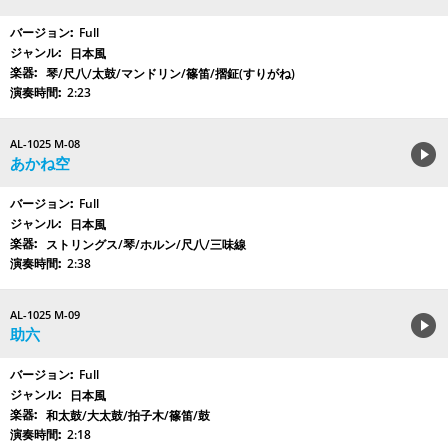
Full
日本風
琴/尺八/太鼓/マンドリン/篠笛/摺鉦(すりがね)
2:23
AL-1025 M-08
あかね空
Full
日本風
ストリングス/琴/ホルン/尺八/三味線
2:38
AL-1025 M-09
助六
Full
日本風
和太鼓/大太鼓/拍子木/篠笛/鼓
2:18