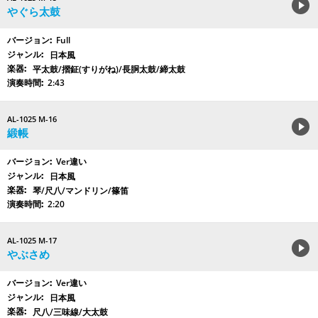
やぐら太鼓
Full
日本風
平太鼓/摺鉦(すりがね)/長胴太鼓/締太鼓
2:43
AL-1025 M-16
緞帳
Ver違い
日本風
琴/尺八/マンドリン/篠笛
2:20
AL-1025 M-17
やぶさめ
Ver違い
日本風
尺八/三味線/大太鼓