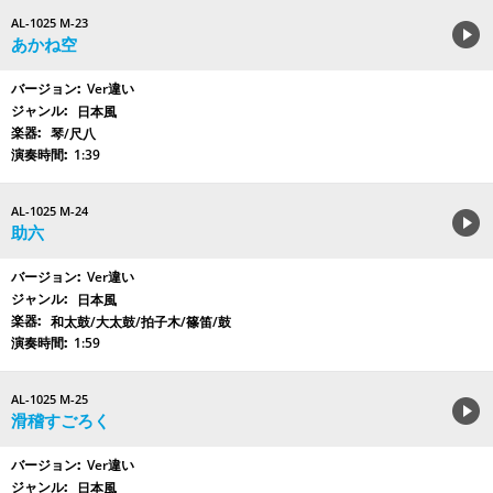
AL-1025 M-23
あかね空
Ver違い
日本風
琴/尺八
1:39
AL-1025 M-24
助六
Ver違い
日本風
和太鼓/大太鼓/拍子木/篠笛/鼓
1:59
AL-1025 M-25
滑稽すごろく
Ver違い
日本風