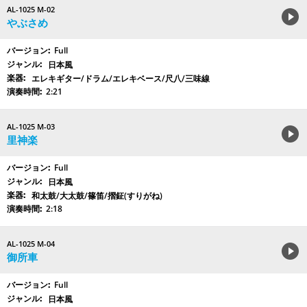
AL-1025 M-02
やぶさめ
Full
日本風
エレキギター/ドラム/エレキベース/尺八/三味線
2:21
AL-1025 M-03
里神楽
Full
日本風
和太鼓/大太鼓/篠笛/摺鉦(すりがね)
2:18
AL-1025 M-04
御所車
Full
日本風