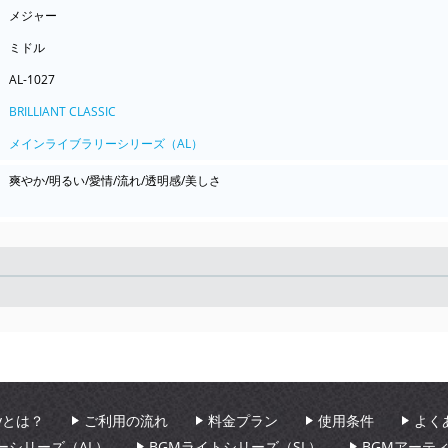
メジャー
ミドル
AL-1027
BRILLIANT CLASSIC
メインライブラリーシリーズ（AL）
爽やか/明るい/愛情/流れ/透明感/美しさ
Seek
aryとは？
ご利用の流れ
料金プラン
使用条件
よく
ーシリーズ（AL）
BGMライトシリーズ（SL）
BGMアーテ