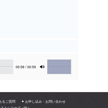
Volume
Current
00:58
/ 00:59
time
Toggle
Mute
あるご質問
お申し込み・お問い合わせ
ィストシリーズ（PL）