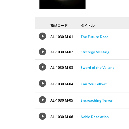
商品コード
タイトル
AL-1030 M-01
The Future Door
AL-1030 M-02
Strategy Meeting
AL-1030 M-03
Sword of the Valiant
AL-1030 M-04
Can You Follow?
AL-1030 M-05
Encroaching Terror
AL-1030 M-06
Noble Desolation