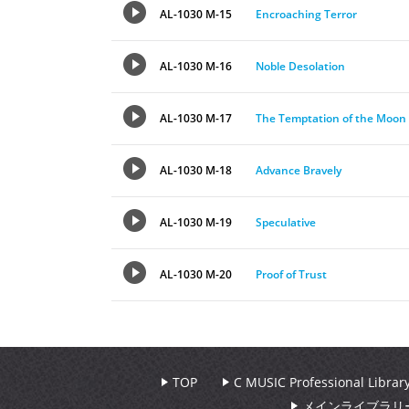
AL-1030 M-15
Encroaching Terror
AL-1030 M-16
Noble Desolation
AL-1030 M-17
The Temptation of the Moon
AL-1030 M-18
Advance Bravely
AL-1030 M-19
Speculative
AL-1030 M-20
Proof of Trust
TOP
C MUSIC Professional Libr
メインライブラリ