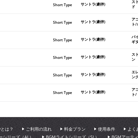
ス
サントラ(劇伴)
Short Type
ド
ア
サントラ(劇伴)
Short Type
ト
バ
サントラ(劇伴)
Short Type
ギ
ス
サントラ(劇伴)
Short Type
ン
エ
サントラ(劇伴)
Short Type
ン
ア
サントラ(劇伴)
Short Type
ト
aryとは？
ご利用の流れ
料金プラン
使用条件
よく
ーシリーズ（AL）
BGMライトシリーズ（SL）
BGMアーテ